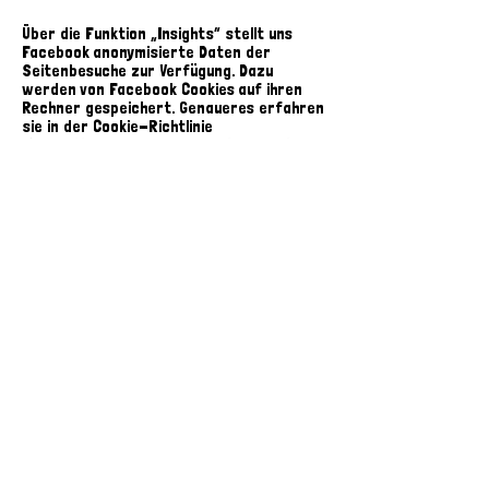
Über die Funktion „Insights“ stellt uns
Facebook anonymisierte Daten der
Seitenbesuche zur Verfügung. Dazu
werden von Facebook Cookies auf ihren
Rechner gespeichert. Genaueres erfahren
sie in der Cookie-Richtlinie
(
https://www.facebook.com/policies/cooki
es/)
von Facebook. Weitere Informationen
über die Insights-Funktion erhalten sie in
den Datenschutzhinweisen bei Facebook
(
https://www.facebook.com/about/privac
y/).
3) Zu welchem Zweck stellen
wir die Seite zur Verfügung?
Wir möchten mit Interessenten, Freunden
und Bekannten in einen öffentlichen
Informationsaustausch treten, über
diesen Weg Werbung für unser
Unternehmen machen und uns in der
Öffentlichkeit präsentieren.
Die DS-GVO nennt dazu im Art. 6 Abs. lit f